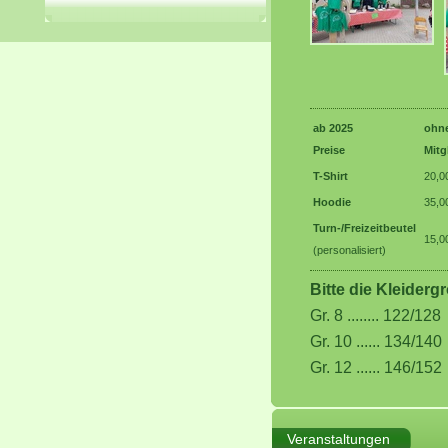
ab 2025
ohn
Preise
Mitg
T-Shirt
20,0
Hoodie
35,0
Turn-/Freizeitbeutel
15,0
(personalisiert)
Bitte die Kleider
Gr. 8 ........ 122/128
Gr. 10 ...... 134/140
Gr. 12 ...... 146/152
Veranstaltungen