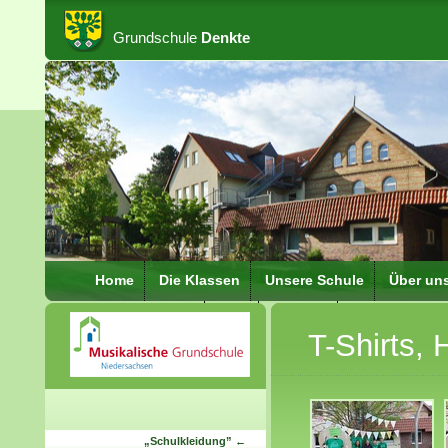
Grundschule
Denkte
Home
Die Klassen
Unsere Schule
Über un
Schulkleidung
Hort
Kontakt
Schulbezirke
T-Shirts,
IServ Verbindung
FAQ
„
Schulkleidung
” ←