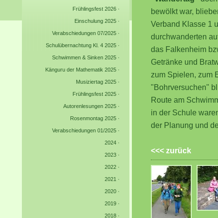
Frühlingsfest 2026
·
bewölkt war, blieb
Einschulung 2025
·
Verband Klasse 1 un
Verabschiedungen 07/2025
·
durchwanderten auf
Schulübernachtung Kl. 4 2025
·
das Falkenheim bzw.
Schwimmen & Sinken 2025
·
Getränke und Bratw
Känguru der Mathematik 2025
·
zum Spielen, zum E
Musiziertag 2025
·
"Bohrversuchen" bl
Frühlingsfest 2025
·
Route am Schwimmba
Autorenlesungen 2025
·
in der Schule ware
Rosenmontag 2025
·
der Planung und der
Verabschiedungen 01/2025
·
2024
·
<<< zurück
2023
·
2022
·
2021
·
2020
·
2019
·
2018
·