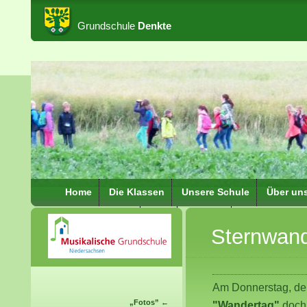
Grundschule
Denkte
Home
Die Klassen
Unsere Schule
Über un
Schulkleidung
Hort
Kontakt
Schulbezirke
Sternwand
IServ Verbindung
FAQ
Am Donnerstag, d
„
Fotos
” ←
"Wandertag"
doch 