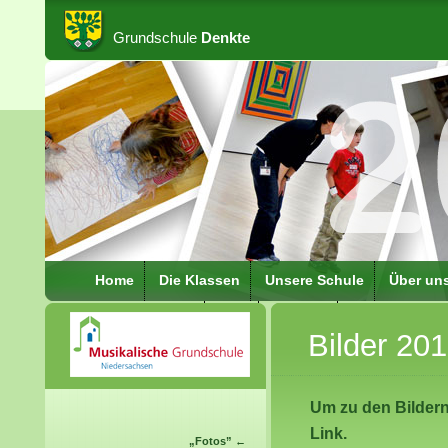
Grundschule
Denkte
Home
Die Klassen
Unsere Schule
Über un
Schulkleidung
Hort
Kontakt
Schulbezirke
Bilder 20
IServ Verbindung
FAQ
Um zu den Bildern
Link.
„
Fotos
” ←