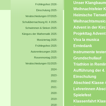
Unser Klangbaum
Frühlingsfest 2026
·
Weihnachtsfeier K
Einschulung 2025
·
Heimische Tierwel
Verabschiedungen 07/2025
·
Weihnachtsmusic
Schulübernachtung Kl. 4 2025
·
Advent in der Kir
Schwimmen & Sinken 2025
·
Projekttag Advent
Känguru der Mathematik 2025
·
Viva la musica
Musiziertag 2025
·
Erntedank
Frühlingsfest 2025
·
Instrumente teste
Autorenlesungen 2025
·
Grundschullauf
Rosenmontag 2025
·
Verabschiedungen 01/2025
·
Triathlon in Reml
2024
·
Aufführung der 4.
2023
·
Einschulung
2022
·
Abschied Klasse 
2021
·
Lehrerinnen Absc
2020
·
Spielefest
2019
·
Klassenfahrt Klas
2018
·